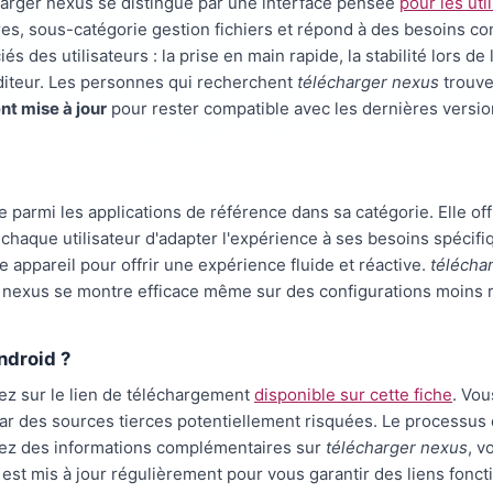
arger nexus se distingue par une interface pensée
pour les uti
aires, sous-catégorie gestion fichiers et répond à des besoins co
és des utilisateurs : la prise en main rapide, la stabilité lors de
éditeur. Les personnes qui recherchent
télécharger nexus
trouve
nt mise à jour
pour rester compatible avec les dernières version
e parmi les applications de référence dans sa catégorie. Elle of
haque utilisateur d'adapter l'expérience à ses besoins spécifiqu
re appareil pour offrir une expérience fluide et réactive.
télécha
nexus se montre efficace même sur des configurations moins réc
ndroid ?
ez sur le lien de téléchargement
disponible sur cette fiche
. Vou
par des sources tierces potentiellement risquées. Le processus d
hez des informations complémentaires sur
télécharger nexus
, v
e est mis à jour régulièrement pour vous garantir des liens fonct