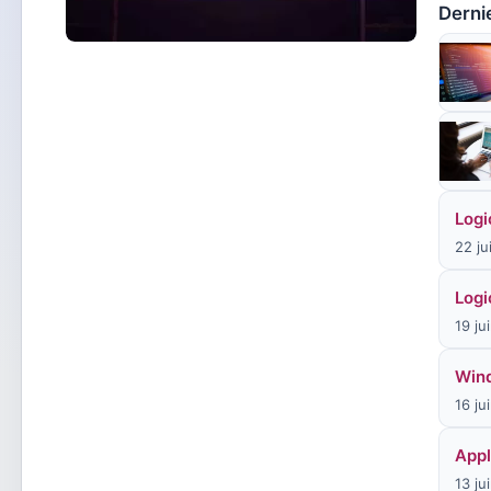
Dernie
Logi
22 ju
Logi
19 ju
Wind
16 ju
Appl
13 ju