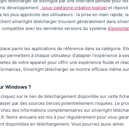
light télécharger se distingue par une interface pensée pour les 
orie développement
, sous-catégorie création logiciel
et répond 
 les plus appréciés des utilisateurs : la prise en main rapide, la s
rchent
silverlight télécharger
trouvent généralement dans silverl
r compatible avec les dernières versions du système
d'exploita
place parmi les applications de référence dans sa catégorie. El
ui permettent à chaque utilisateur d'adapter l'expérience à se
érielles de votre appareil pour offrir une expérience fluide et réa
rformances, Silverlight télécharger se montre efficace même sur
sur Windows ?
liquez sur le lien de téléchargement disponible sur cette fiche.
 passer par des sources tierces potentiellement risquées. Le pro
erchez des informations complémentaires sur
silverlight télécha
r. Notre annuaire est mis à jour régulièrement pour vous garant
ent disponibles en téléchargement. Vous pourriez aussi aimer.